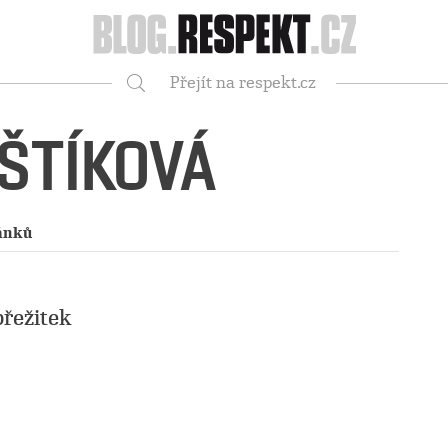
Respekt
Přejít na respekt.cz
Vyhledávání
ŠTÍKOVÁ
lánků
přežitek